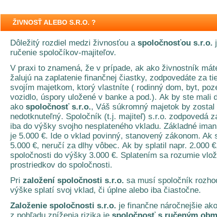
ŽIVNOSŤ ALEBO S.R.O. ?
Dôležitý rozdiel medzi živnosťou a
spoločnosťou s.r.o.
ručenie spoločíkov-majiteľov.
V praxi to znamená, že v prípade, ak ako živnostník máte
žalujú na zaplatenie finančnej čiastky, zodpovedáte za ti
svojím majetkom, ktorý vlastníte ( rodinný dom, byt, po
vozidlo, úspory uložené v banke a pod.). Ak by ste mali 
ako
spoločnosť s.r.o.
, Váš súkromný majetok by zostal 
nedotknuteľný. Spoločník (t.j. majiteľ) s.r.o. zodpovedá z
iba do výšky svojho nesplateného vkladu. Základné iman
je 5.000 €. Ide o vklad povinný, stanovený zákonom. Ak s
5.000 €, neručí za dlhy vôbec. Ak by splatil napr. 2.000 €,
spoločnosti do výšky 3.000 €. Splatením sa rozumie vlo
prostriedkov do spoločnosti.
Pri
založení spoločnosti s.r.o.
sa musí spoločník rozhod
výške splatí svoj vklad, či úplne alebo iba čiastočne.
Založenie spoločnosti s.r.o.
je finančne náročnejšie ako
z pohľadu zníženia rizika je
spoločnosť s ručeným ob