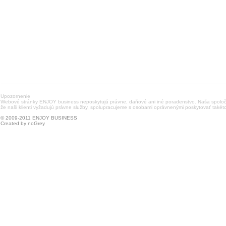
Upozornenie
Webové stránky ENJOY business neposkytujú právne, daňové ani iné poradenstvo. Naša spoločn
že naši klienti vyžadujú právne služby, spolupracujeme s osobami oprávnenými poskytovať takéto
© 2009-2011 ENJOY BUSINESS
Created by
noGrey