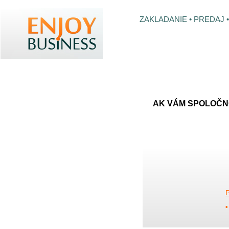
ZAKLADANIE • PREDAJ
DOMOV
ZALOŽENIE S.R.O.
ZMENA V S.R.O
ZALOŽENIE A.S.
AK VÁM SPOLOČNO
ZALOŽENIE ORGANIZAČNEJ ZLOŽKY
POSKYTNUTIE SÍDLA
VIRTUÁLNA KANCELÁRIA
LIKVIDÁCIA SPOLOČNOSTI
BURZA SPOLOČNOSTÍ
• • • CENY PL
VEDENIE ÚČTOVNÍCTVA
REFERENCIE